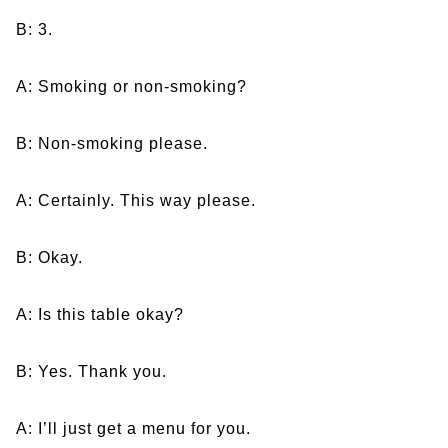
B: 3.
A: Smoking or non-smoking?
B: Non-smoking please.
A: Certainly. This way please.
B: Okay.
A: Is this table okay?
B: Yes. Thank you.
A: I’ll just get a menu for you.