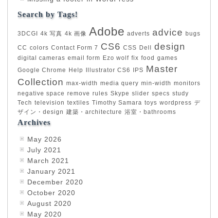
Search by Tags!
Adobe
advice
3DCGI
4k 写真
4k 画像
adverts
bugs
CS6
design
CC
colors
Contact Form 7
CSS
Dell
digital cameras
email form
Ezo wolf
fix
food
games
Master
Google Chrome
Help
Illustrator CS6
IPS
Collection
max-width
media query
min-width
monitors
negative space
remove
rules
Skype
slider
specs
study
Tech
television
textiles
Timothy Samara
toys
wordpress
デ
ザイン・design
建築・architecture
浴室・bathrooms
Archives
May 2026
July 2021
March 2021
January 2021
December 2020
October 2020
August 2020
May 2020