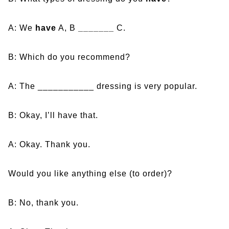
A: We
have
A, B
_______
C.
B: Which do you recommend?
A: The ___________ dressing is very popular.
B: Okay, I’ll have that.
A: Okay. Thank you.
Would you like anything else (to order)?
B: No, thank you.