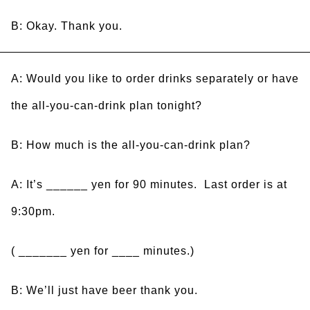
B: Okay. Thank you.
A: Would you like to order drinks separately or have
the all-you-can-drink plan tonight?
B: How much is the all-you-can-drink plan?
A: It’s ______ yen for 90 minutes. Last order is at
9:30pm.
( _______ yen for ____ minutes.)
B: We’ll just have beer thank you.