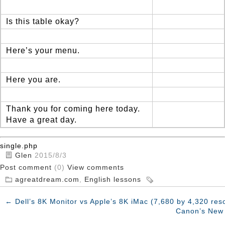
Is this table okay?
Here’s your menu.
Here you are.
Thank you for coming here today.
Have a great day.
single.php
Glen
2015/8/3
Post comment
(0)
View comments
agreatdream.com
,
English lessons
←
Dell’s 8K Monitor vs Apple’s 8K iMac (7,680 by 4,320 reso
Canon’s New