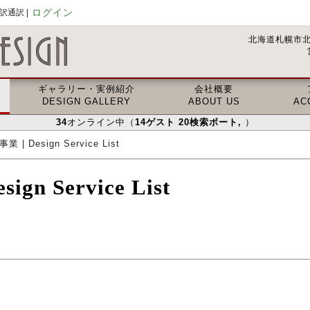
ログイン
通訳 |
北海道札幌市北
ギャラリー・実例紹介
会社概要
DESIGN GALLERY
ABOUT US
AC
34
オンライン中（
14
ゲスト
20
検索ボート
,
）
 | Design Service List
n Service List