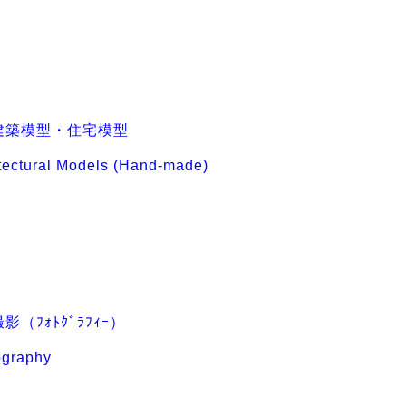
建築模型・住宅模型
tectural Models (Hand-made)
影（ﾌｫﾄｸﾞﾗﾌｨｰ）
ography