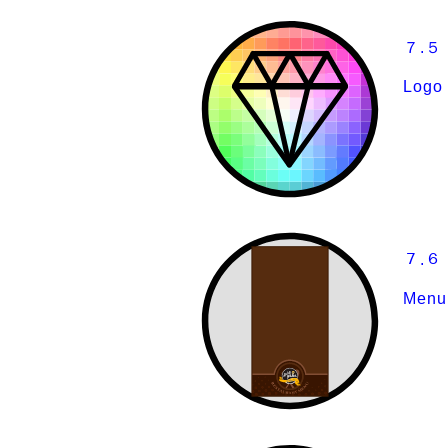
７.
Logo
７.６
Menu