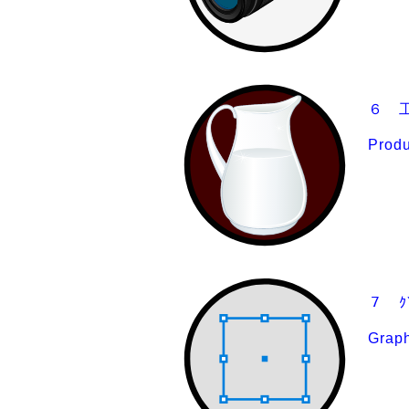
６ 
Produ
７ ｸﾞ
Graph