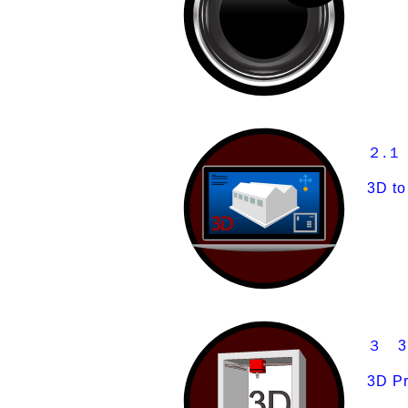
２.１
3D to
３ 
3D Pr