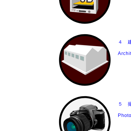
４ 
Archi
５ 撮
Phot