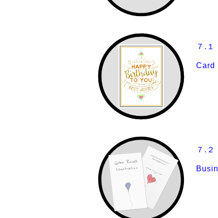
７.
Card 
７.
Busi