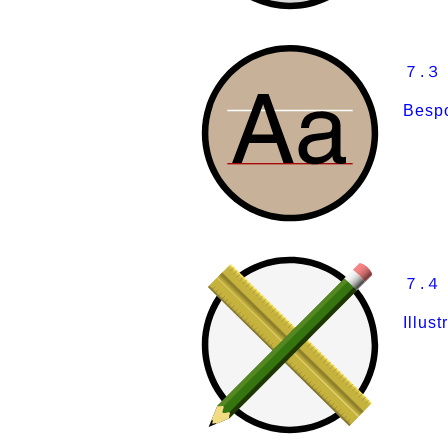
７.
Besp
７.
Illust