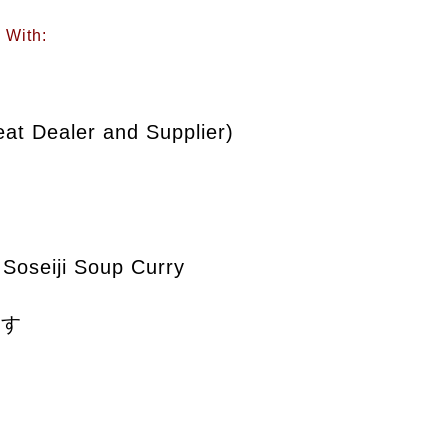
 With:
t Dealer and Supplier)
Soseiji Soup Curry
なす