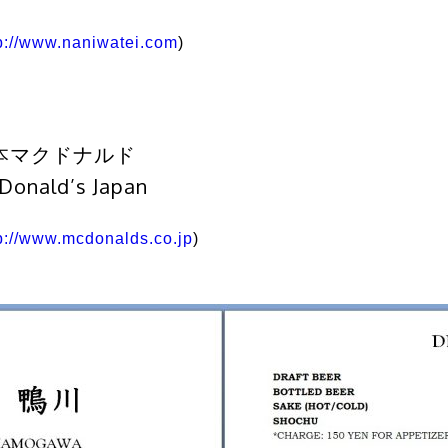
p://www.naniwatei.com
)
本マクドナルド
Donald’s Japan
p://www.mcdonalds.co.jp
)