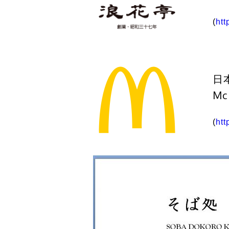
(
htt
日
Mc
(
htt