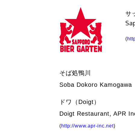
サ
Sa
(
htt
そば処鴨川
Soba Dokoro Kamogawa
ドワ（Doigt）
Doigt Restaurant, APR In
(
http://www.apr-inc.net
)