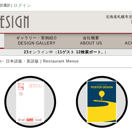
ログイン
通訳 |
北海道札幌市北
ギャラリー・実例紹介
会社概要
DESIGN GALLERY
ABOUT US
AC
23
オンライン中（
11
ゲスト
12
検索ボート
,
）
ﾆｭｰ 日本語版・英語版 | Restaurant Menus