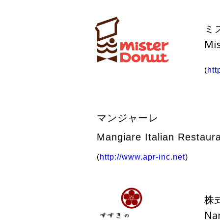
ミ
Mi
(
htt
マンジャーレ
Mangiare Italian Restaur
(
http://www.apr-inc.net
)
株
Na