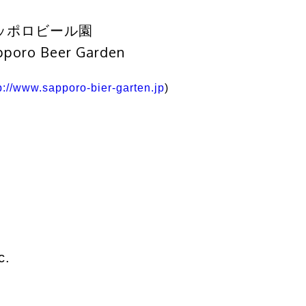
ッポロビール園
pporo Beer Garden
p://www.sapporo-bier-garten.jp
)
c.