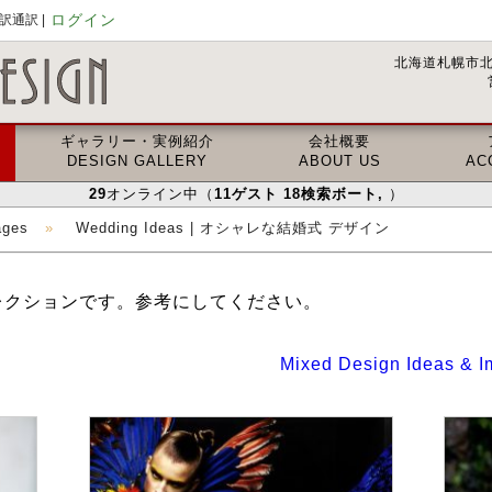
ログイン
通訳 |
北海道札幌市北
ギャラリー・実例紹介
会社概要
DESIGN GALLERY
ABOUT US
AC
29
オンライン中（
11
ゲスト
18
検索ボート
,
）
ages
»
Wedding Ideas | オシャレな結婚式 デザイン
レクションです。参考にしてください。
Mixed Design Ideas