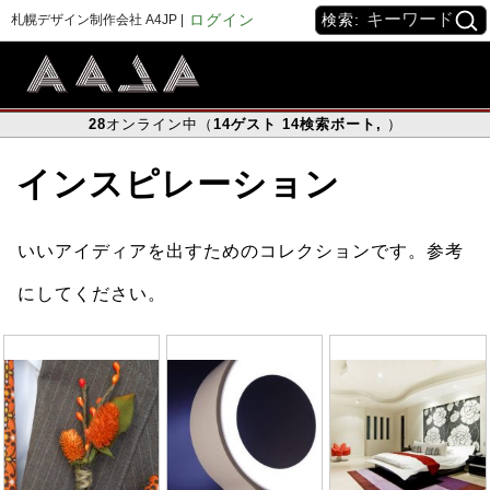
ログイン
検索:
札幌デザイン制作会社 A4JP |
28
オンライン中（
14
ゲスト
14
検索ボート
,
）
インスピレーション
いいアイディアを出すためのコレクションです。参考
にしてください。