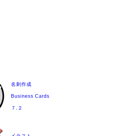
名刺作成
Business Cards
７.２
イラスト