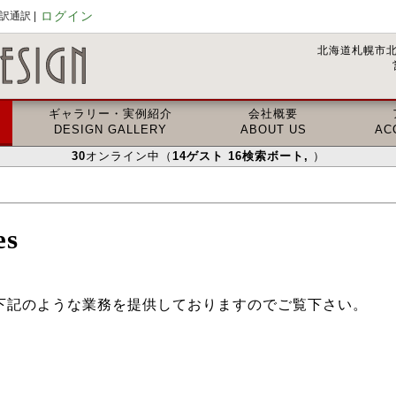
ログイン
通訳 |
北海道札幌市北
ギャラリー・実例紹介
会社概要
DESIGN GALLERY
ABOUT US
AC
30
オンライン中（
14
ゲスト
16
検索ボート
,
）
es
の仕事は下記のような業務を提供しておりますのでご覧下さい。