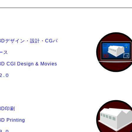
3Dデザイン・設計・CGパ
ース
3D CGI Design & Movies
２.０
3D印刷
3D Printing
３.０