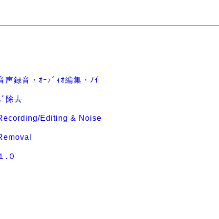
音声録音・ｵｰﾃﾞｨｵ編集・ﾉｲ
ｽﾞ除去
Recording/Editing & Noise
Removal
１.０