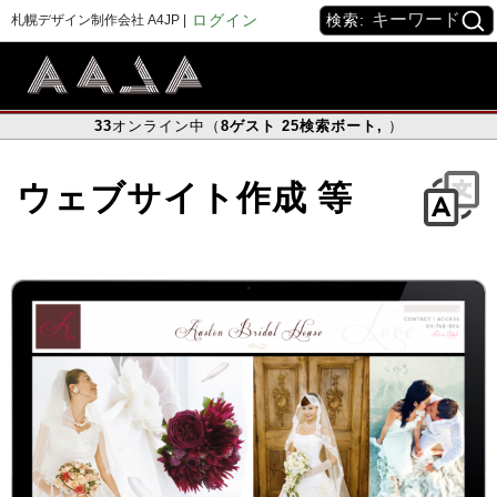
ログイン
検索:
札幌デザイン制作会社 A4JP |
33
オンライン中（
8
ゲスト
25
検索ボート
,
）
ウェブサイト作成 等