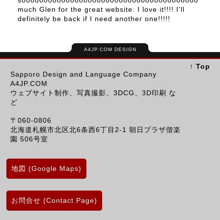
soooooooooooooooooooooooooooooooooooooooo
much Glen for the great website. I love it!!!! I’ll
definitely be back if I need another one!!!!!
A4JP.COM DESIGN
↑ Top
Sapporo Design and Language Company
A4JP.COM
ウェブサイト制作、写真撮影、3DCG、3D印刷 な
ど
〒060-0806
北海道札幌市北区北6条西6丁目2-1 朝日プラザ偕楽
園 506号室
地図 (Google Maps)
お問合せ (Contact Page)