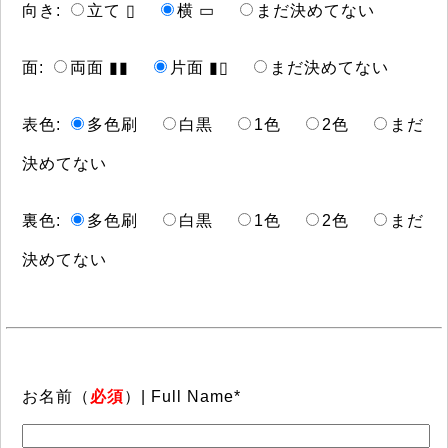
向き:
立て ▯
横 ▭
まだ決めてない
面:
両面 ▮▮
片面 ▮▯
まだ決めてない
表色:
多色刷
白黒
1色
2色
まだ
決めてない
裏色:
多色刷
白黒
1色
2色
まだ
決めてない
お名前（
必須
）| Full Name*