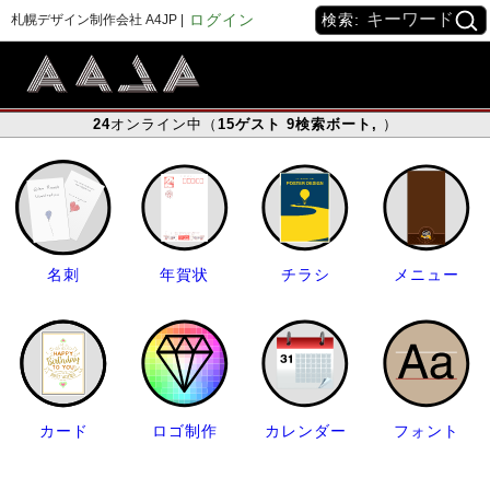
ログイン
検索:
札幌デザイン制作会社 A4JP |
24
オンライン中（
15
ゲスト
9
検索ボート
,
）
名刺
年賀状
チラシ
メニュー
カード
ロゴ制作
カレンダー
フォント