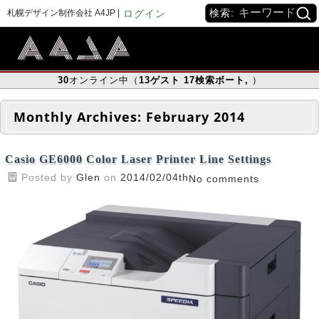
検索:
札幌デザイン制作会社 A4JP |
ログイン
30
オンライン中（
13
ゲスト
17
検索ボート
,
）
Monthly Archives:
February 2014
Casio GE6000 Color Laser Printer Line Settings
Posted by
Glen
on
2014/02/04th
No comments