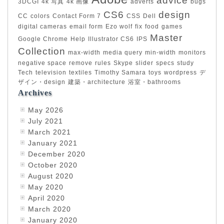
advice
3DCGI
4k 写真
4k 画像
adverts
bugs
CS6
design
CC
colors
Contact Form 7
CSS
Dell
digital cameras
email form
Ezo wolf
fix
food
games
Master
Google Chrome
Help
Illustrator CS6
IPS
Collection
max-width
media query
min-width
monitors
negative space
remove
rules
Skype
slider
specs
study
Tech
television
textiles
Timothy Samara
toys
wordpress
デ
ザイン・design
建築・architecture
浴室・bathrooms
Archives
May 2026
July 2021
March 2021
January 2021
December 2020
October 2020
August 2020
May 2020
April 2020
March 2020
January 2020